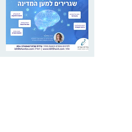
לפרטים והצעות מחיר:
עידית שביט
נייד:
054-5748467
דוא”ל:
idit@shavitos.com
עקבו אחרינו:
מדיניות פרטיות